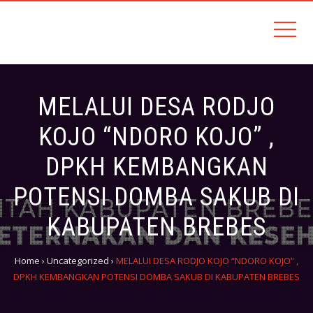
Sehati, Amanah, Kemandirian, Terintegrasi dan Inovatif (SAKTI)
DINAS PETERNAKAN DAN
KESEHATAN HEWAN
MELALUI DESA RODJO
KOJO “NDORO KOJO” ,
DPKH KEMBANGKAN
POTENSI DOMBA SAKUB DI
KABUPATEN BREBES
Home
›
Uncategorized
›
MELALUI DESA RODJO KOJO “NDORO KOJO” ,
DPKH KEMBANGKAN POTENSI DOMBA SAKUB DI KABUPATEN BREBES