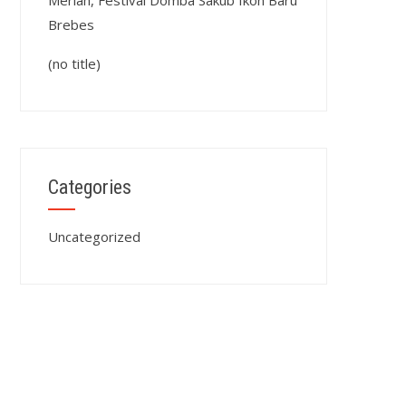
Meriah, Festival Domba Sakub Ikon Baru
Brebes
(no title)
Categories
Uncategorized