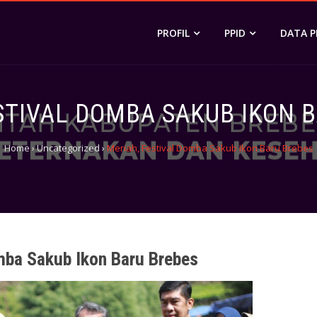
I)
ESEHATAN HEWAN
PROFIL
PPID
DATA 
STIVAL DOMBA SAKUB IKON 
Home
›
Uncategorized
›
Meriah, Festival Domba Sakub Ikon Baru Brebes
mba Sakub Ikon Baru Brebes