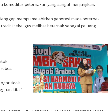
a komoditas peternakan yang sangat menjanjikan.
a dianggap mampu melahirkan generasi muda peternak.
radisi sekaligus melihat beternak sebagai peluang
ntuk
rebes.
 agar tidak
ggaan kita,”
Wurja, jajaran OPD, Dandim 0713 Brebes, Kapolres Brebes