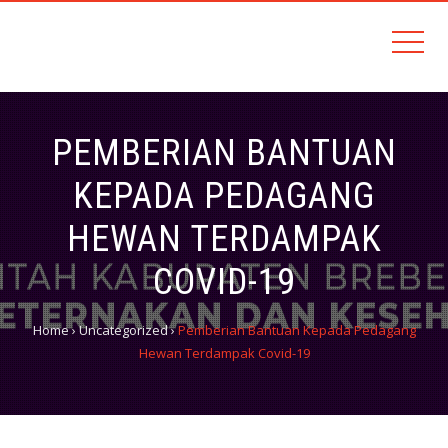
Sehati, Amanah, Kemandirian, Terintegrasi dan Inovatif (SAKTI)
DINAS PETERNAKAN DAN
KESEHATAN HEWAN
PEMBERIAN BANTUAN
KEPADA PEDAGANG
HEWAN TERDAMPAK
COVID-19
Home
›
Uncategorized
›
Pemberian Bantuan Kepada Pedagang
Hewan Terdampak Covid-19