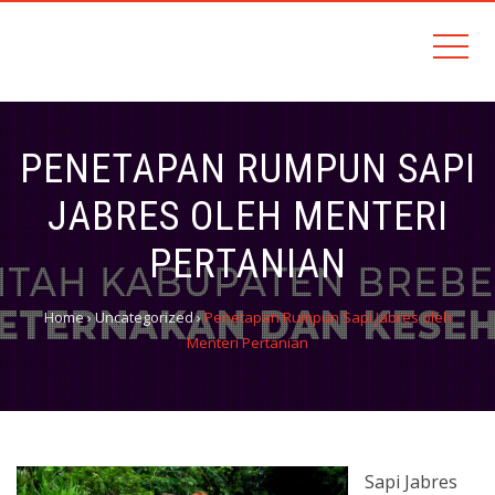
Sehati, Amanah, Kemandirian, Terintegrasi dan Inovatif (SAKTI)
DINAS PETERNAKAN DAN
KESEHATAN HEWAN
PENETAPAN RUMPUN SAPI
JABRES OLEH MENTERI
PERTANIAN
Home
›
Uncategorized
›
Penetapan Rumpun Sapi Jabres oleh
Menteri Pertanian
Sapi Jabres