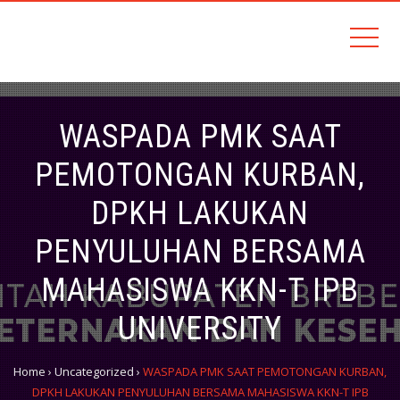
Sehati, Amanah, Kemandirian, Terintegrasi dan Inovatif (SAKTI)
DINAS PETERNAKAN DAN
KESEHATAN HEWAN
WASPADA PMK SAAT
PEMOTONGAN KURBAN,
DPKH LAKUKAN
PENYULUHAN BERSAMA
MAHASISWA KKN-T IPB
UNIVERSITY
Home
›
Uncategorized
›
WASPADA PMK SAAT PEMOTONGAN KURBAN,
DPKH LAKUKAN PENYULUHAN BERSAMA MAHASISWA KKN-T IPB