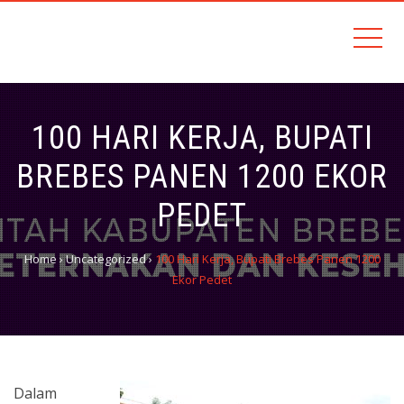
Sehati, Amanah, Kemandirian, Terintegrasi dan Inovatif (SAKTI)
DINAS PETERNAKAN DAN
KESEHATAN HEWAN
100 HARI KERJA, BUPATI
BREBES PANEN 1200 EKOR
PEDET
Home
›
Uncategorized
›
100 Hari Kerja, Bupati Brebes Panen 1200
Ekor Pedet
Dalam