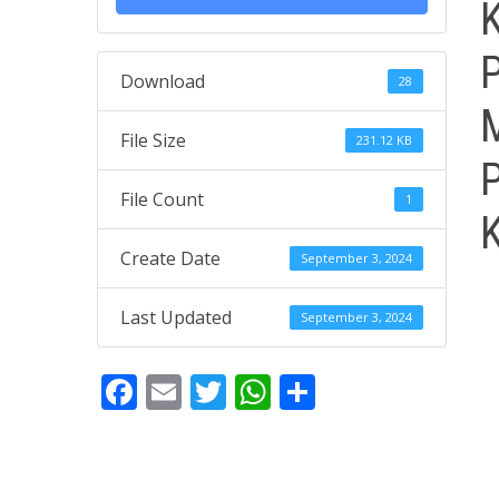
Download
28
File Size
231.12 KB
File Count
1
Create Date
September 3, 2024
Last Updated
September 3, 2024
Facebook
Email
Twitter
WhatsApp
Share