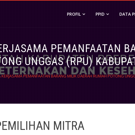
I)
ESEHATAN HEWAN
PROFIL
PPID
DATA 
KERJASAMA PEMANFAATAN BA
ONG UNGGAS (RPU) KABUPA
A KERJASAMA PEMANFAATAN BARANG MILIK DAERAH RUMAH POTONG UNGG
PEMILIHAN MITRA