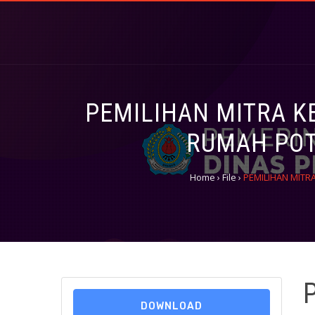
Sehati, Amanah, Kemandirian, Terintegrasi dan Inovatif (SAKT
DINAS PETERNAKAN DAN K
PEMILIHAN MITRA 
RUMAH POT
Home
›
File
›
PEMILIHAN MITR
DOWNLOAD